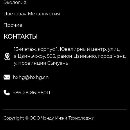
Экология
Цветовая Металлургия
Прочие
КОНТАКТЫ
13-й этаж, корпус 1, Ювелирный центр, улиц

а Цзиньчжоу, 595, район Цзиньню, город Чэнд
у, провинция Сычуань

hxhg@hxhg.cn

+86-28-86198011
Copyright © ООО Чэнду Ичжи Технолоджи