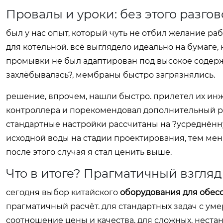
Провалы и уроки: без этого разго
был у нас опыт, который чуть не отбил желание ра
для котельной. всё выглядело идеально на бумаге,
промывки не был адаптирован под высокое содерж
захлёбывалась?, мембраны быстро загрязнялись.
решение, впрочем, нашли быстро. прилетел их инж
контроллера и порекомендовал дополнительный реа
стандартные настройки рассчитаны на ?усреднённу
исходной воды на стадии проектирования, тем мень
после этого случая я стал ценить выше.
Что в итоге? Прагматичный взгляд
сегодня выбор китайского
оборудования для обес
прагматичный расчёт. для стандартных задач с у
соотношение цены и качества. для сложных, неста