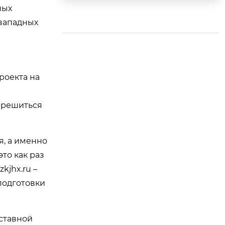
ных
ы?
 западных
роекта на
. решиться
я, а именно
это как раз
zkjhx.ru
–
оподготовки
уставной