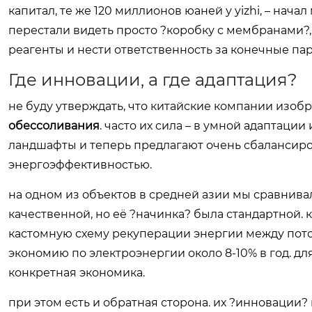
капитал, те же 120 миллионов юаней у yizhi, – нача
перестали видеть просто ?коробку с мембранами?, 
реагенты и нести ответственность за конечные па
Где инновации, а где адаптация?
не буду утверждать, что китайские компании из
обессоливания
. часто их сила – в умной адаптац
ландшафты и теперь предлагают очень сбалансиро
энергоэффективностью.
на одном из объектов в средней азии мы сравнива
качественной, но её ?начинка? была стандартной. 
кастомную схему рекуперации энергии между пото
экономию по электроэнергии около 8-10% в год. дл
конкретная экономика.
при этом есть и обратная сторона. их ?инновации?