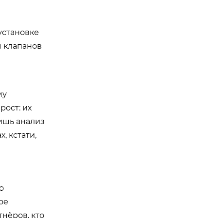
установке
ы клапанов
му
рост: их
ишь анализ
, кстати,
о
ое
нёров, кто