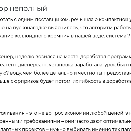
вор неполный
ботать с одним поставщиком. речь шла о компактной 
 но на пусконаладке выяснилось, что алгоритм работ
ание коллоидного кремния в нашей воде. система ?
енер, неделю возился на месте, доработал програм
гент-дисперсант. установка заработала. урок был п
ю? воду. чем более детально и честно ты предостав
ше сюрпризов будет потом. их гибкость в доработках
соливания
– это не вопрос экономии любой ценой. эт
меренными требованиями – они часто дают оптимальн
ндартных проектов – нужно выбирать именно тех парт