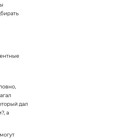
мы
дбирать
тентные
ловно,
лагал
оторый дал
?, а
 могут