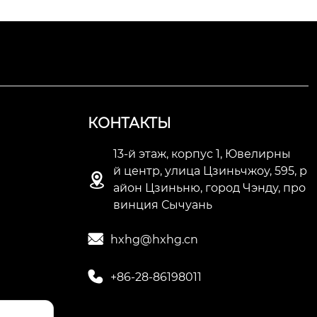
КОНТАКТЫ
13-й этаж, корпус 1, Ювелирны
й центр, улица Цзиньчжоу, 595, р

айон Цзиньню, город Чэнду, про
винция Сычуань

hxhg@hxhg.cn

+86-28-86198011