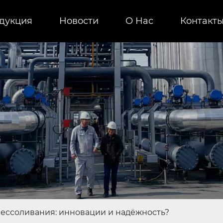
дукция
Новости
О Нас
Контакт
бессоливания: инновации и надёжность?