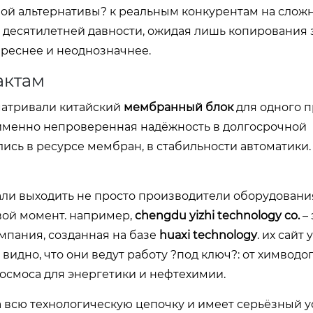
ой альтернативы? к реальным конкурентам на слож
и десятилетней давности, ожидая лишь копирования
тереснее и неоднозначнее.
актам
матривали китайский
мембранный блок
для одного п
 именно непроверенная надёжность в долгосрочной
лись в ресурсе мембран, в стабильности автоматики
тали выходить не просто производители оборудовани
вой момент. например,
chengdu yizhi technology co.
– 
омпания, созданная на базе
huaxi technology
. их сайт
y
 видно, что они ведут работу ?под ключ?: от химвод
осмоса для энергетики и нефтехимии.
за всю технологическую цепочку и имеет серьёзный 