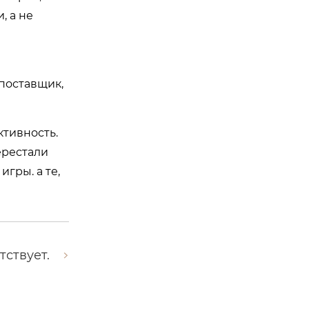
, а не
 поставщик,
ктивность.
ерестали
гры. а те,
тствует.