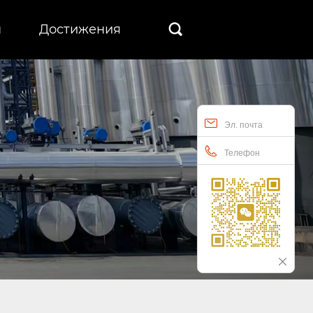
ы
Достижения

Эл. почта
Телефон