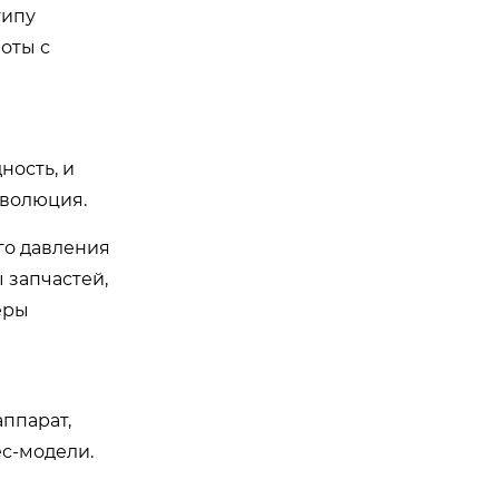
типу
оты с
ность, и
эволюция.
го давления
 запчастей,
еры
аппарат,
ес-модели.