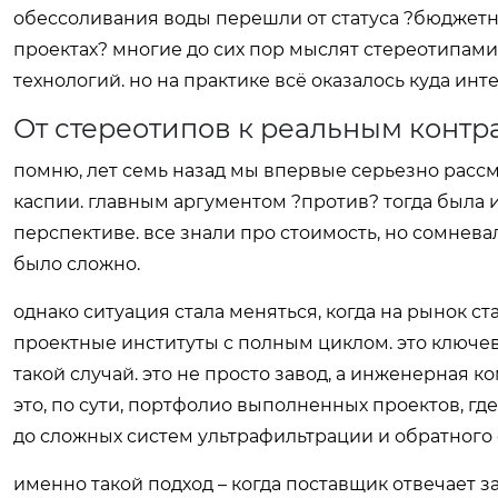
обессоливания воды перешли от статуса ?бюджетн
проектах? многие до сих пор мыслят стереотипам
технологий. но на практике всё оказалось куда ин
От стереотипов к реальным контр
помню, лет семь назад мы впервые серьезно расс
каспии. главным аргументом ?против? тогда была
перспективе. все знали про стоимость, но сомнева
было сложно.
однако ситуация стала меняться, когда на рынок с
проектные институты с полным циклом. это ключе
такой случай. это не просто завод, а инженерная к
это, по сути, портфолио выполненных проектов, где
до сложных систем ультрафильтрации и обратного 
именно такой подход – когда поставщик отвечает 