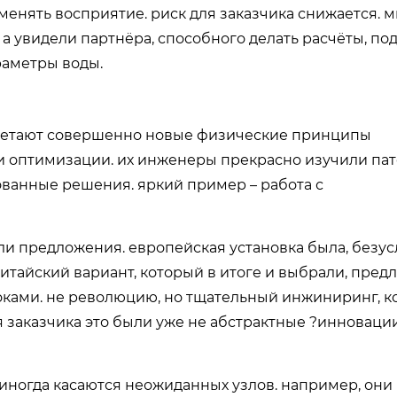
л менять восприятие. риск для заказчика снижается. 
а увидели партнёра, способного делать расчёты, по
раметры воды.
обретают совершенно новые физические принципы
ии и оптимизации. их инженеры прекрасно изучили па
ванные решения. яркий пример – работа с
ли предложения. европейская установка была, безус
китайский вариант, который в итоге и выбрали, пред
ками. не революцию, но тщательный инжиниринг, к
я заказчика это были уже не абстрактные ?инновации
 иногда касаются неожиданных узлов. например, они