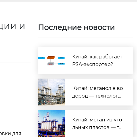
ции и
Последние новости
Китай: как работает
PSA-экспортер?
Китай: метанол в во
дород — технологи
и и экология?
Китай: метан из уго
льных пластов — те
овки для
хнологии и продукт