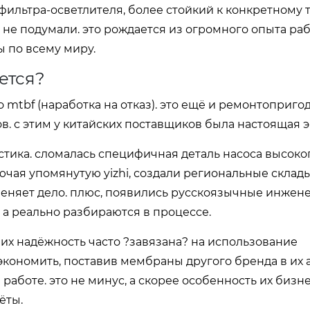
ильтра-осветлителя, более стойкий к конкретному 
 не подумали. это рождается из огромного опыта раб
 по всему миру.
ется?
о mtbf (наработка на отказ). это ещё и ремонтопригод
в. с этим у китайских поставщиков была настоящая 
стика. сломалась специфичная деталь насоса высоко
ючая упомянутую yizhi, создали региональные склады
 меняет дело. плюс, появились русскоязычные инжен
 а реально разбираются в процессе.
 их надёжность часто ?завязана? на использование
экономить, поставив мембраны другого бренда в их 
работе. это не минус, а скорее особенность их бизн
ёты.