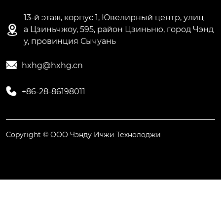
13-й этаж, корпус 1, Ювелирный центр, улиц

а Цзиньчжоу, 595, район Цзиньню, город Чэнд
у, провинция Сычуань

hxhg@hxhg.cn

+86-28-86198011
Copyright © ООО Чэнду Ичжи Технолоджи