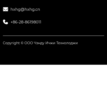

hxhg@hxhg.cn

+86-28-86198011
Copyright © ООО Чэнду Ичжи Технолоджи