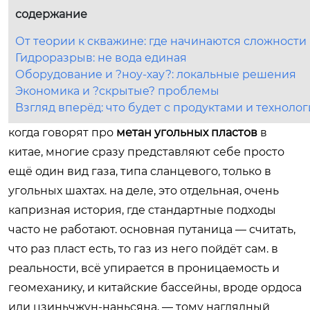
содержание
От теории к скважине: где начинаются сложности
Гидроразрыв: не вода единая
Оборудование и ?ноу-хау?: локальные решения
Экономика и ?скрытые? проблемы
Взгляд вперёд: что будет с продуктами и техноло
когда говорят про
метан угольных пластов
в
китае, многие сразу представляют себе просто
ещё один вид газа, типа сланцевого, только в
угольных шахтах. на деле, это отдельная, очень
капризная история, где стандартные подходы
часто не работают. основная путаница — считать,
что раз пласт есть, то газ из него пойдёт сам. в
реальности, всё упирается в проницаемость и
геомеханику, и китайские бассейны, вроде ордоса
или цзиньчжун-наньсяна, — тому наглядный