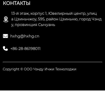
КОНТАКТЫ
13-й этаж, корпус 1, Ювелирный центр, улиц

а Цзиньчжоу, 595, район Цзиньню, город Чэнд
у, провинция Сычуань

hxhg@hxhg.cn

+86-28-86198011
Copyright © ООО Чэнду Ичжи Технолоджи