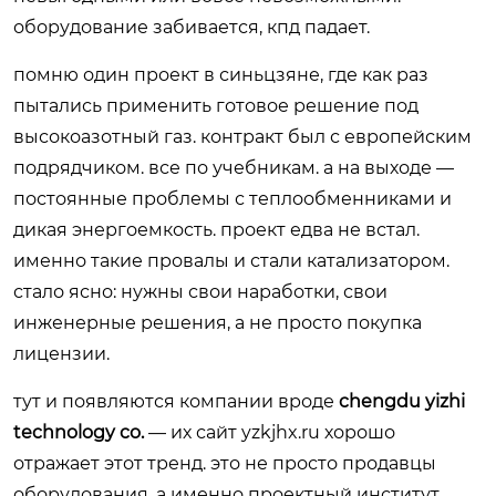
оборудование забивается, кпд падает.
помню один проект в синьцзяне, где как раз
пытались применить готовое решение под
высокоазотный газ. контракт был с европейским
подрядчиком. все по учебникам. а на выходе —
постоянные проблемы с теплообменниками и
дикая энергоемкость. проект едва не встал.
именно такие провалы и стали катализатором.
стало ясно: нужны свои наработки, свои
инженерные решения, а не просто покупка
лицензии.
тут и появляются компании вроде
chengdu yizhi
technology co.
— их сайт
yzkjhx.ru
хорошо
отражает этот тренд. это не просто продавцы
оборудования, а именно проектный институт,