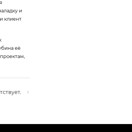
я
наладку и
 и клиент
к
убина её
 проектам,
тствует.