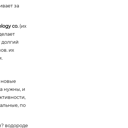
ивает за
logy co.
(их
делает
т долгий
ов. их
.
 новые
да нужны, и
ктивности,
сальные, по
м? водороде