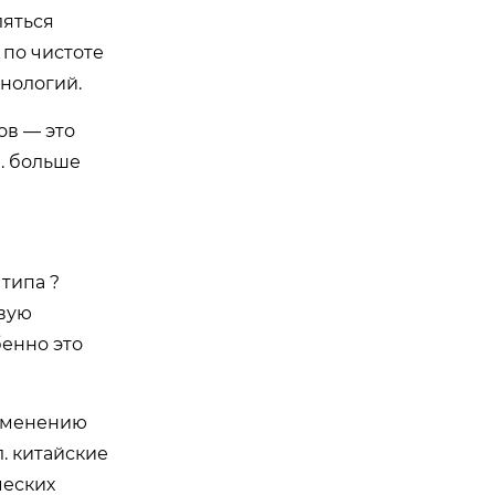
ляться
 по чистоте
хнологий.
ов — это
л. больше
типа ?
овую
бенно это
изменению
. китайские
ческих