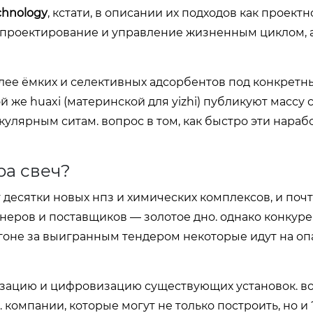
chnology
, кстати, в описании их подходов как проектн
е проектирование и управление жизненным циклом, а
лее ёмких и селективных адсорбентов под конкретн
 же huaxi (материнской для yizhi) публикуют массу 
ярным ситам. вопрос в том, как быстро эти нараб
ра свеч?
 десятки новых нпз и химических комплексов, и поч
енеров и поставщиков — золотое дно. однако конкур
погоне за выигранным тендером некоторые идут на о
низацию и цифровизацию существующих установок. во
 компании, которые могут не только построить, но и 