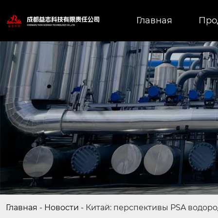
Главная
Про
Главная
-
Новости
-
Китай: перспективы PSA водор