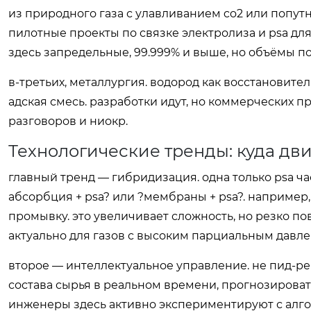
из природного газа с улавливанием co2 или попутн
пилотные проекты по связке электролиза и psa для
здесь запредельные, 99.999% и выше, но объёмы по
в-третьих, металлургия. водород как восстановител
адская смесь. разработки идут, но коммерческих пр
разговоров и ниокр.
Технологические тренды: куда д
главный тренд — гибридизация. одна только psa ча
абсорбция + psa? или ?мембраны + psa?. например,
промывку. это увеличивает сложность, но резко п
актуально для газов с высоким парциальным давле
второе — интеллектуальное управление. не пид-ре
состава сырья в реальном времени, прогнозирова
инженеры здесь активно экспериментируют с алго