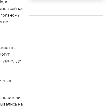
e, а
ы?
ызов сейчас
 ?грязном?
огие
ские нпз
могут
ьдуне, где
 —
оменял
изводители
зывались на