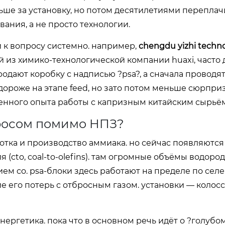
ньше за установку, но потом десятилетиями переплач
вания, а не просто технологии.
 к вопросу системно. например,
chengdu yizhi techno
й из химико-технологической компании huaxi, часто 
родают коробку с надписью ?psa?, а сначала проводя
дороже на этапе feed, но зато потом меньше сюрприз
пленного опыта работы с капризным китайским сырьём
просом помимо НПЗ?
тка и производство аммиака. но сейчас появляются
 (cto, coal-to-olefins). там огромные объёмы водоро
ем co. psa-блоки здесь работают на пределе по селе
ие его потерь с отбросным газом. установки — колос
энергетика. пока что в основном речь идёт о ?голубо