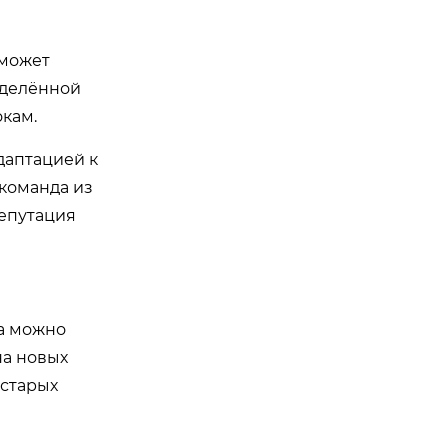
 может
еделённой
кам.
даптацией к
 команда из
репутация
sa можно
на новых
 старых