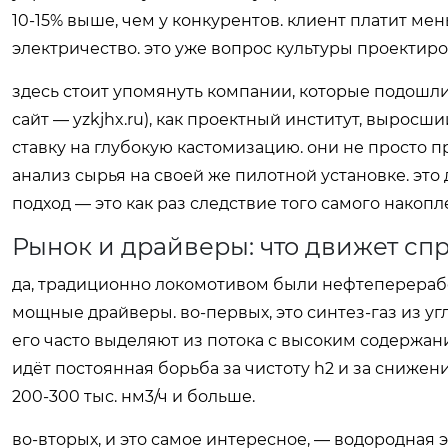
10-15% выше, чем у конкурентов. клиент платит ме
электричество. это уже вопрос культуры проектиро
здесь стоит упомянуть компании, которые подошли
сайт —
yzkjhx.ru
), как проектный институт, выросши
ставку на глубокую кастомизацию. они не просто п
анализ сырья на своей же пилотной установке. это 
подход — это как раз следствие того самого нако
Рынок и драйверы: что движет с
да, традиционно локомотивом были нефтеперерабо
мощные драйверы. во-первых, это синтез-газ из угля
его часто выделяют из потока с высоким содержани
идёт постоянная борьба за чистоту h2 и за снижен
200-300 тыс. нм3/ч и больше.
во-вторых, и это самое интересное, — водородная 