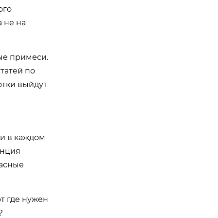
ого
 не на
ые примеси.
статей по
отки выйдут
ти в каждом
енция
пасные
т где нужен
?