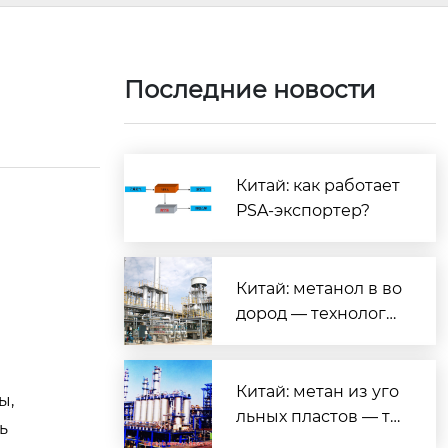
Последние новости
Китай: как работает
PSA-экспортер?
Китай: метанол в во
дород — технологи
и и экология?
Китай: метан из уго
ы,
льных пластов — те
ь
хнологии и продукт