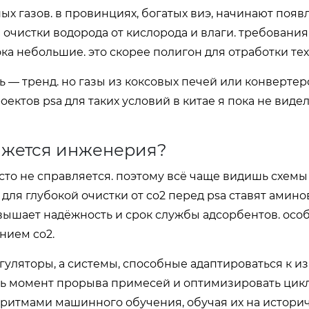
ых газов. в провинциях, богатых виэ, начинают появ
 очистки водорода от кислорода и влаги. требования
ка небольшие. это скорее полигон для отработки те
ь — тренд. но газы из коксовых печей или конвертер
оектов psa для таких условий в китае я пока не виде
вижется инженерия?
сто не справляется. поэтому всё чаще видишь схемы 
 для глубокой очистки от co2 перед psa ставят амин
овышает надёжность и срок службы адсорбентов. осо
нием co2.
гуляторы, а системы, способные адаптироваться к 
ть момент прорыва примесей и оптимизировать цикл
ритмами машинного обучения, обучая их на истори