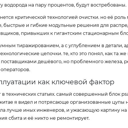
y водорода на пару процентов, будут востребованы.
танется критической технологией очистки. но её роль
е, быстрые и гибкие модульные решения для распр
тавщиков, привыкших к гигантским стационарным бло
здумным тиражированием, а с углублением в детали, а
нологические цепочки. те, кто это понял, как та же
ть поставщиками дешёвого, но проблемного железа, 
 операторов.
плуатации как ключевой фактор
ут в технических статьях. самый совершенный блок p
 китае я видел и потрясающе организованные цупы 
кла лучше иных инженеров, и ужасающую картину на
ния сбита и её никто не ремонтирует.