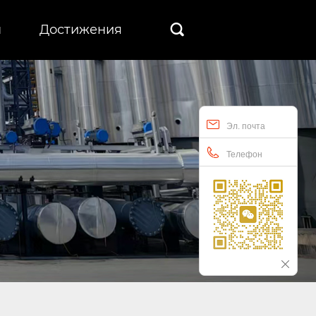
ы
Достижения

Эл. почта
Телефон