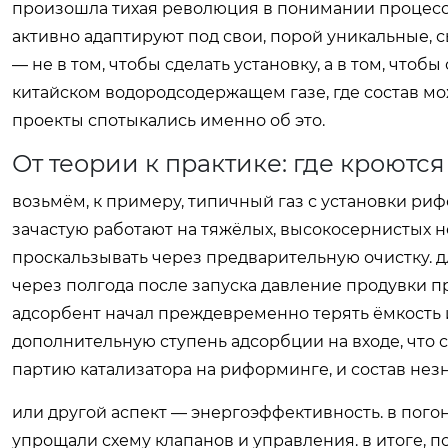
произошла тихая революция в понимании процесса.
активно адаптируют под свои, порой уникальные, 
— не в том, чтобы сделать установку, а в том, что
китайском водородсодержащем газе, где состав мож
проекты спотыкались именно об это.
От теории к практике: где кроют
возьмём, к примеру, типичный газ с установки рифо
зачастую работают на тяжёлых, высокосернистых н
проскальзывать через предварительную очистку. д
через полгода после запуска давление продувки 
адсорбент начал преждевременно терять ёмкость и
дополнительную ступень адсорбции на входе, что 
партию катализатора на риформинге, и состав нез
или другой аспект — энергоэффективность. в пог
упрощали схему клапанов и управления. в итоге, п