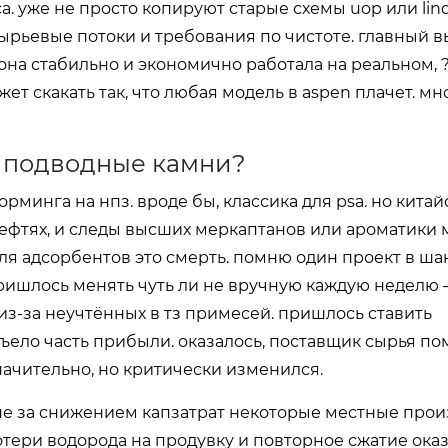
 уже не просто копируют старые схемы uop или lind
сырьевые потоки и требования по чистоте. главный в
бы она стабильно и экономично работала на реальном,
ет скакать так, что любая модель в aspen плачет. мн
ся подводные камни?
рминга на нпз. вроде бы, классика для psa. но китай
ефтях, и следы высших меркаптанов или ароматики 
ля адсорбентов это смерть. помню один проект в шан
пришлось менять чуть ли не вручную каждую неделю
з-за неучтённых в тз примесей. пришлось ставить
съело часть прибыли. оказалось, поставщик сырья п
начительно, но критически изменился.
оне за снижением капзатрат некоторые местные про
отери водорода на продувку и повторное сжатие ока