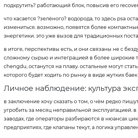
подкрутить? работающий блок, повысив его recover
что касается ?зелёного? водорода, то здесь psa ос
измениться. возможно, появятся более компактны
энергетики. это уже вызов для традиционных пос
в итоге, перспективы есть, и они связаны не с бе
сложному сырью и интеграцией в более широкие тех
chengdu, останутся на плаву. остальные могут ста
которого будет ходить по рынку в виде жутких баек
Личное наблюдение: культура экс
в заключение хочу сказать о том, о чём редко пиш
угробить за месяц неправильной эксплуатацией. в
заводах, где операторы разбираются в нюансах ци
предприятиях, где клапаны текут, а логика управле