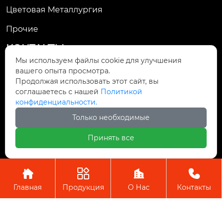
Цветовая Металлургия
Прочие
КОНТАКТЫ
Мы используем файлы cookie для улучшения
13-й этаж, корпус 1, Ювелирный центр, улиц
вашего опыта просмотра.

Продолжая использовать этот сайт, вы
а Цзиньчжоу, 595, район Цзиньню, город Чэнд
соглашаетесь с нашей
Политикой
у, провинция Сычуань
конфиденциальности.

Только необходимые
hxhg@hxhg.cn
Принять все

+86-28-86198011




Главная
Продукция
О Нас
Контакты
Copyright © ООО Чэнду Ичжи Технолоджи
Пожалуйста, оставьте нам сообщение
Пожалуйста, введите свой адрес
электронной почты, и мы ответим на