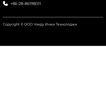

+86-28-86198011
Copyright © ООО Чэнду Ичжи Технолоджи