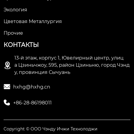
Экология
Цветовая Металлургия
Прочие
КОНТАКТЫ
13-й этаж, корпус 1, Ювелирный центр, улиц

а Цзиньчжоу, 595, район Цзиньню, город Чэнд
у, провинция Сычуань

hxhg@hxhg.cn

+86-28-86198011
Copyright © ООО Чэнду Ичжи Технолоджи