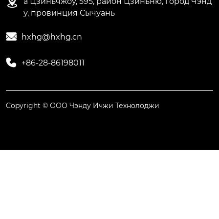

а Цзиньчжоу, 595, район Цзиньню, город Чэнд
у, провинция Сычуань

hxhg@hxhg.cn

+86-28-86198011
Copyright © ООО Чэнду Ичжи Технолоджи