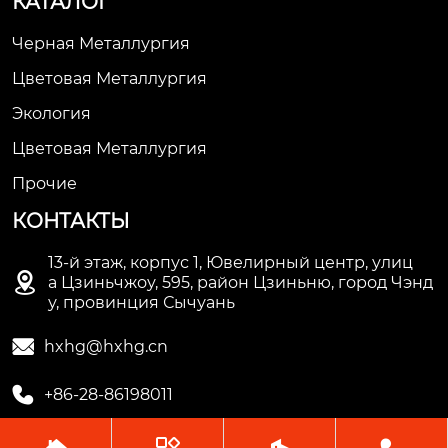
КАТАЛОГ
Черная Металлургия
Цветовая Металлургия
Экология
Цветовая Металлургия
Прочие
КОНТАКТЫ
13-й этаж, корпус 1, Ювелирный центр, улиц

а Цзиньчжоу, 595, район Цзиньню, город Чэнд
у, провинция Сычуань

hxhg@hxhg.cn

+86-28-86198011