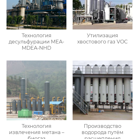
Технология
Утилизация
десульфурации MEA-
хвостового газ VOC
MDEA-NHD
Технология
Производство
извлечения метана –
водорода путём
биогаз
расщепления