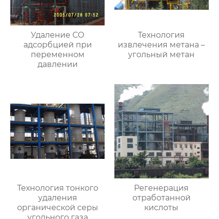
Удаление СО
Технология
адсорбцией при
извлечения метана –
переменном
угольный метан
давлении
Технология тонкого
Регенерация
удаления
отработанной
органической серы
кислоты
угольного газа