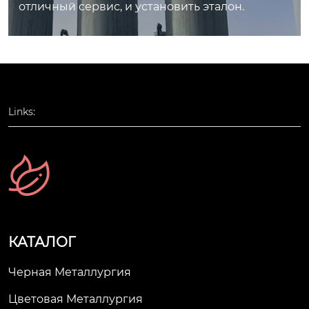
отличный сервис, и установить эталон.
штаб установки: 100
-3000нм3/ч
Links:
КАТАЛОГ
Черная Металлургия
Цветовая Металлургия