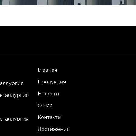
серы и других химичес
ктов.
Главная
Продукция
аллургия
Новости
еталлургия
О Нас
Контакты
еталлургия
Достижения