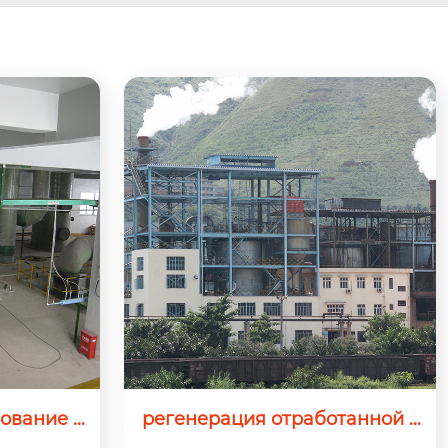
ование р
регенерация отработанной к
лоты
ислоты