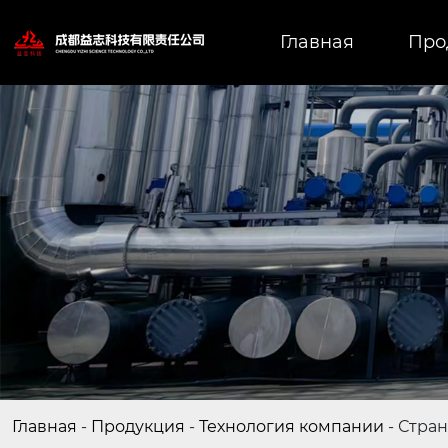
Главная
Про
Главная
-
Продукция
-
Технология компании
-
Стран