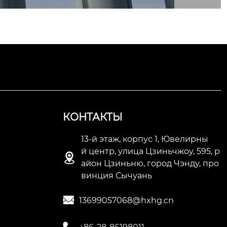
ких проду
КОНТАКТЫ
13-й этаж, корпус 1, Ювелирны
й центр, улица Цзиньчжоу, 595, р

айон Цзиньню, город Чэнду, про
винция Сычуань

13699057068@hxhg.cn