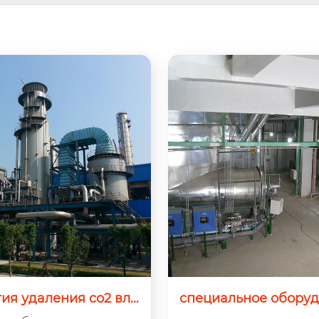
ия удаления со2 вла
специальное оборуд
ным методом
егенерации кис