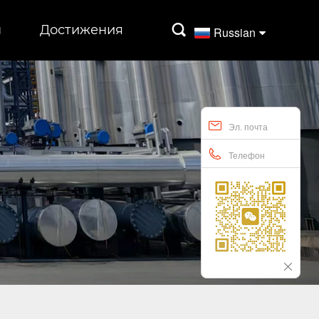
ы
Достижения

Russian
Эл. почта
Телефон