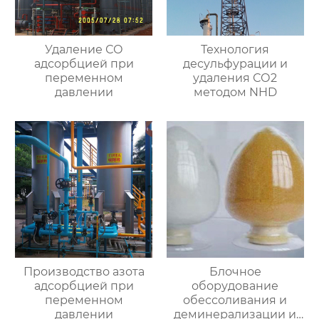
Удаление СО
Технология
адсорбцией при
десульфурации и
переменном
удаления СО2
давлении
методом NHD
Производство азота
Блочное
адсорбцией при
оборудование
переменном
обессоливания и
давлении
деминерализации и