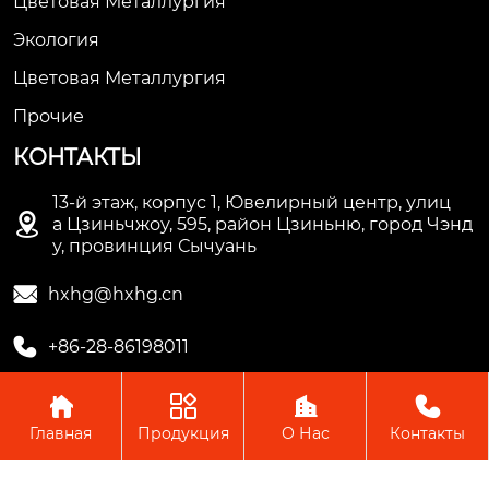
Цветовая Металлургия
Экология
Цветовая Металлургия
Прочие
КОНТАКТЫ
13-й этаж, корпус 1, Ювелирный центр, улиц

а Цзиньчжоу, 595, район Цзиньню, город Чэнд
у, провинция Сычуань

hxhg@hxhg.cn

+86-28-86198011




Главная
Продукция
О Нас
Контакты
Copyright © ООО Чэнду Ичжи Технолоджи
Пожалуйста, оставьте нам сообщение
Пожалуйста, введите свой адрес