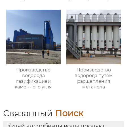
специальная смола
Производство
Производство
водорода
водорода путём
газификацией
расщепления
каменного угля
метанола
Связанный
Поиск
Китай адсорбенты воды продукт