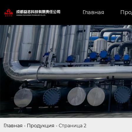
Главная
Про
Главная
-
Продукция
-
Страница 2