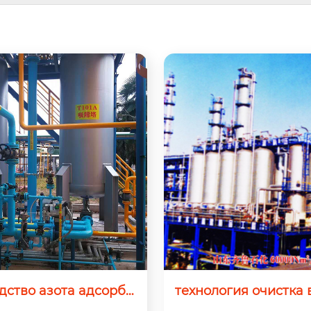
дство азота адсорбц
технология очистка
 переменном давлен
адсорбцией при пе