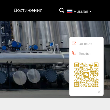
ы
Достижения

Russian
Эл. почта
Телефон