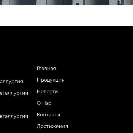
металлов с использов
рида (регенерация сол
оты различных хлорид
ов).
Главная
Продукция
аллургия
Новости
еталлургия
О Нас
Контакты
еталлургия
Достижения