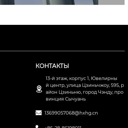
анием хло
яной кисл
ов металл
КОНТАКТЫ
13-й этаж, корпус 1, Ювелирны
й центр, улица Цзиньчжоу, 595, р

айон Цзиньню, город Чэнду, про
винция Сычуань

13699057068@hxhg.cn