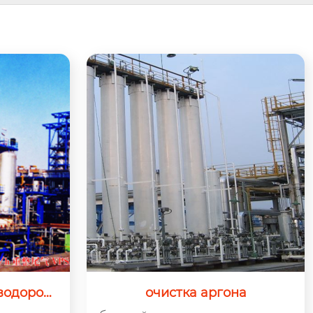
 водорода
очистка аргона
ременном